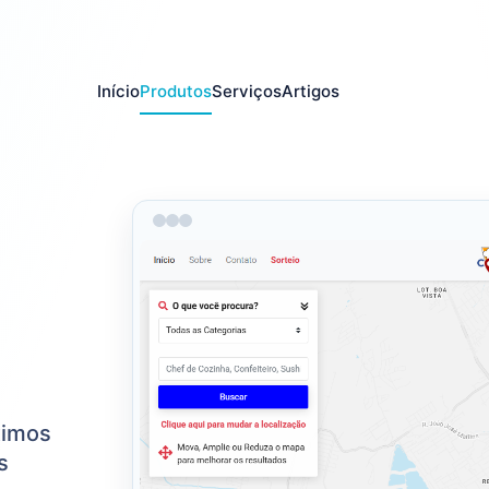
Início
Produtos
Serviços
Artigos
ximos
s